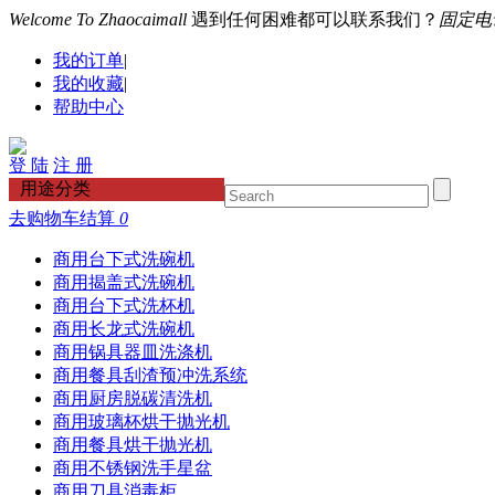
Welcome To Zhaocaimall
遇到任何困难都可以联系我们？
固定电话：
我的订单
|
我的收藏
|
帮助中心
登 陆
注 册
用途分类
去购物车结算
0
商用台下式洗碗机
商用揭盖式洗碗机
商用台下式洗杯机
商用长龙式洗碗机
商用锅具器皿洗涤机
商用餐具刮渣预冲洗系统
商用厨房脱碳清洗机
商用玻璃杯烘干抛光机
商用餐具烘干抛光机
商用不锈钢洗手星盆
商用刀具消毒柜