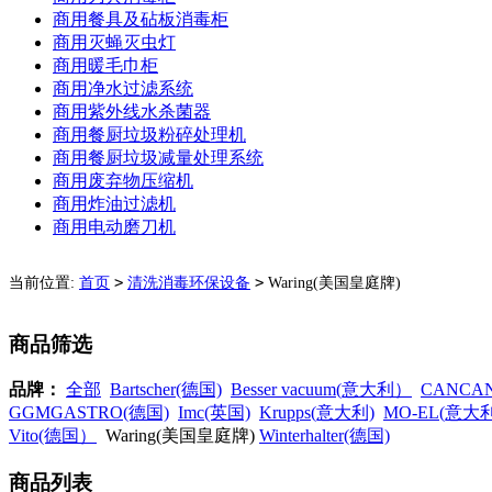
商用餐具及砧板消毒柜
商用灭蝇灭虫灯
商用暖毛巾柜
商用净水过滤系统
商用紫外线水杀菌器
商用餐厨垃圾粉碎处理机
商用餐厨垃圾减量处理系统
商用废弃物压缩机
商用炸油过滤机
商用电动磨刀机
>
>
当前位置:
首页
清洗消毒环保设备
Waring(美国皇庭牌)
商品筛选
品牌：
全部
Bartscher(德国)
Besser vacuum(意大利）
CANC
GGMGASTRO(德国)
Imc(英国)
Krupps(意大利)
MO-EL(意大
Vito(德国）
Waring(美国皇庭牌)
Winterhalter(德国)
商品列表