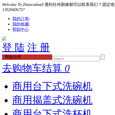
Welcome To Zhaocaimall
遇到任何困难都可以联系我们？
固定电话：
13928406757
我的订单
|
我的收藏
|
帮助中心
登 陆
注 册
用途分类
去购物车结算
0
商用台下式洗碗机
商用揭盖式洗碗机
商用台下式洗杯机