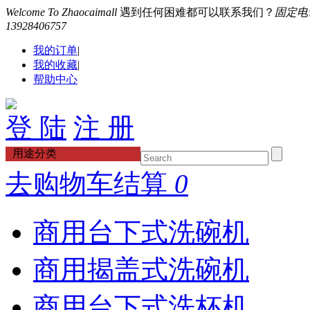
Welcome To Zhaocaimall
遇到任何困难都可以联系我们？
固定电话：
13928406757
我的订单
|
我的收藏
|
帮助中心
登 陆
注 册
用途分类
去购物车结算
0
商用台下式洗碗机
商用揭盖式洗碗机
商用台下式洗杯机