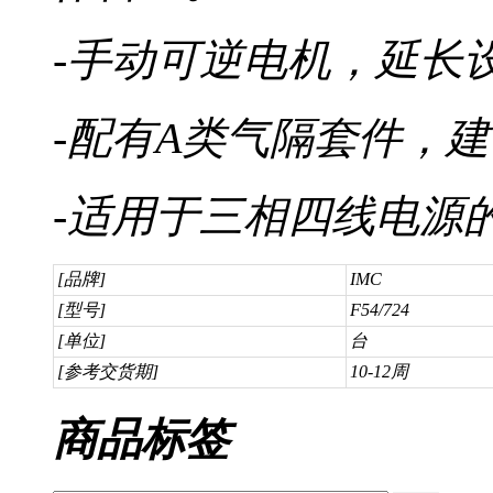
-手动可逆电机，延长
-配有A类气隔套件，
-适用于三相四线电源
[品牌]
IMC
[型号]
F54/724
[单位]
台
[参考交货期]
10-12周
商品标签