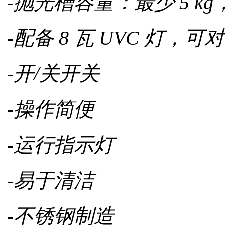
-抛光槽容量：最少 5 kg，
-配备 8 瓦 UVC 灯
-开/关开关
-操作简便
-运行指示灯
-易于清洁
-不锈钢制造