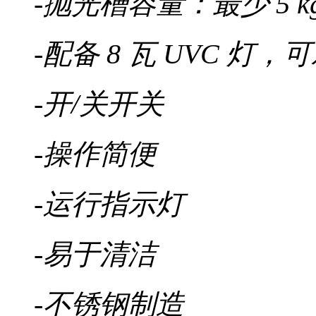
-抛光槽容量：最少 5 kg
-配备 8 瓦 UVC 
-开/关开关
-操作简便
-运行指示灯
-易于清洁
-不锈钢制造