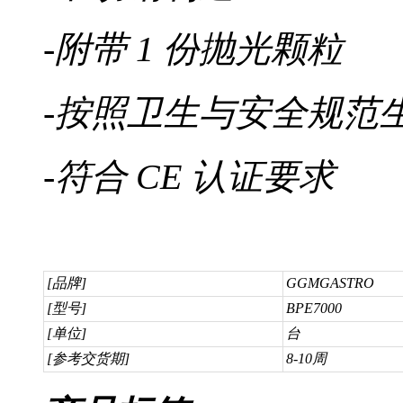
-附带 1 份抛光颗粒
-按照卫生与安全规范
-符合 CE 认证要求
[品牌]
GGMGASTRO
[型号]
BPE7000
[单位]
台
[参考交货期]
8-10周