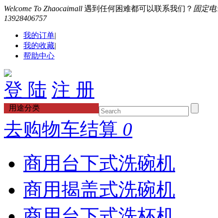
Welcome To Zhaocaimall
遇到任何困难都可以联系我们？
固定电话：
13928406757
我的订单
|
我的收藏
|
帮助中心
登 陆
注 册
用途分类
去购物车结算
0
商用台下式洗碗机
商用揭盖式洗碗机
商用台下式洗杯机