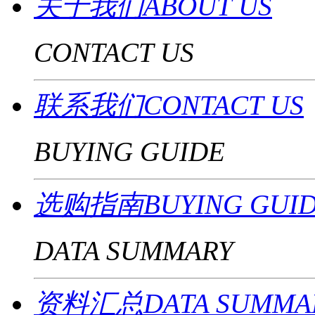
关于我们ABOUT US
CONTACT US
联系我们CONTACT US
BUYING GUIDE
选购指南BUYING GUI
DATA SUMMARY
资料汇总DATA SUMMA