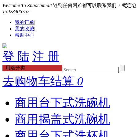
Welcome To Zhaocaimall
遇到任何困难都可以联系我们？
固定电话：
13928406757
我的订单
|
我的收藏
|
帮助中心
登 陆
注 册
用途分类
去购物车结算
0
商用台下式洗碗机
商用揭盖式洗碗机
商用台下式洗杯机