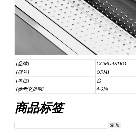
[品牌]
GGMGASTRO
[型号]
OFM1
[单位]
台
[参考交货期]
4-6周
商品标签