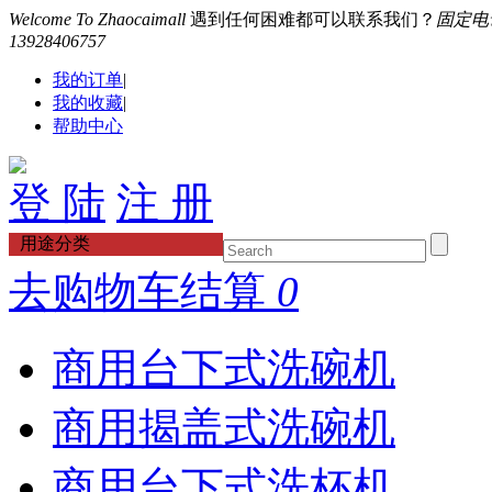
Welcome To Zhaocaimall
遇到任何困难都可以联系我们？
固定电话：
13928406757
我的订单
|
我的收藏
|
帮助中心
登 陆
注 册
用途分类
去购物车结算
0
商用台下式洗碗机
商用揭盖式洗碗机
商用台下式洗杯机